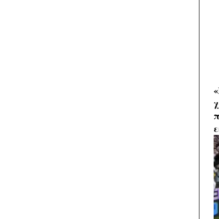
«
χ
π
ε