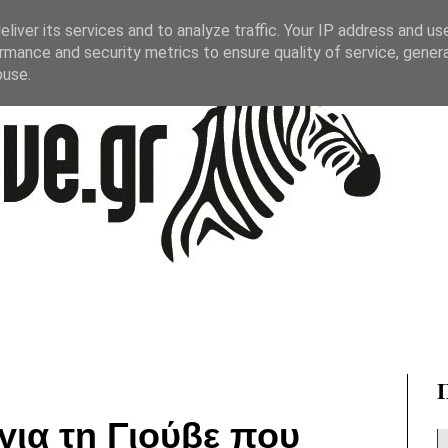
liver its services and to analyze traffic. Your IP address and us
rmance and security metrics to ensure quality of service, gene
buse.
για τη Γιούβε που