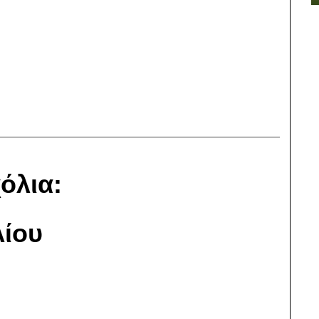
όλια:
ίου