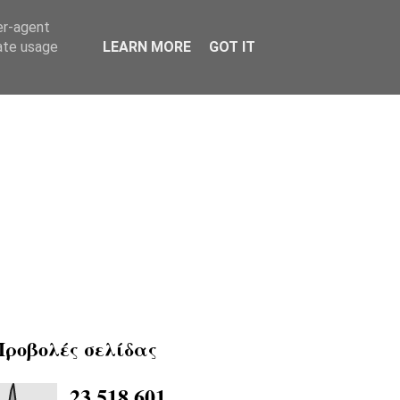
er-agent
rate usage
LEARN MORE
GOT IT
Προβολές σελίδας
23,518,601