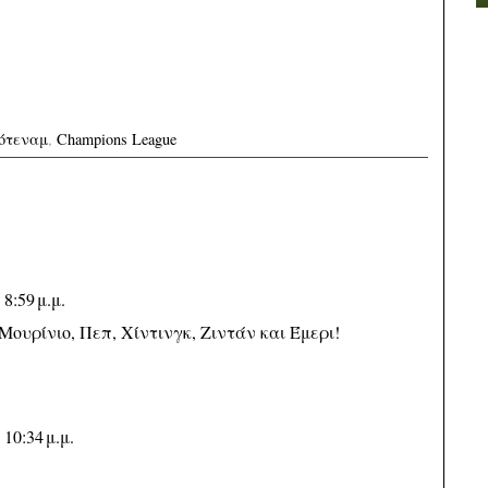
ότεναμ
,
Champions League
8:59 μ.μ.
Μουρίνιο, Πεπ, Χίντινγκ, Ζιντάν και Έμερι!
10:34 μ.μ.