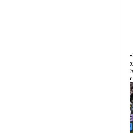
«
χ
π
ε