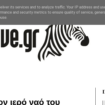
liver its services and to analyze traffic. Your IP address and us
rmance and security metrics to ensure quality of service, gene
buse.
ον ιερό ναό του