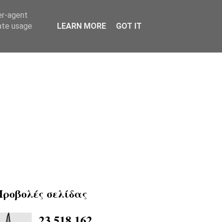
er-agent
rate usage
LEARN MORE
GOT IT
Προβολές σελίδας
23,518,162