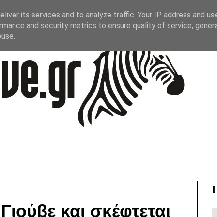
liver its services and to analyze traffic. Your IP address and us
rmance and security metrics to ensure quality of service, gene
buse.
 Γιούβε και σκέφτεται