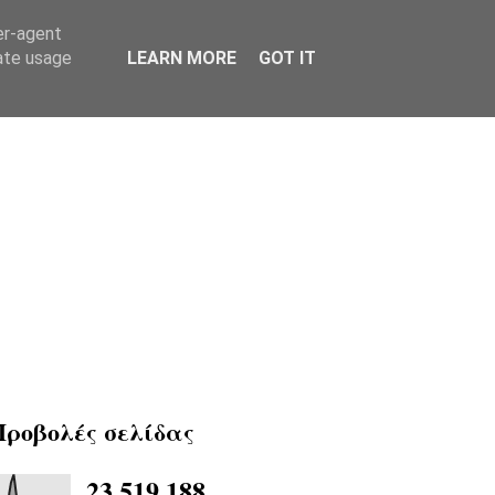
er-agent
rate usage
LEARN MORE
GOT IT
Προβολές σελίδας
23,519,188