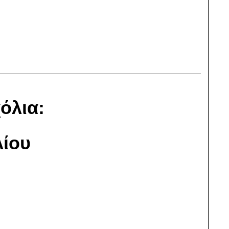
όλια:
ίου