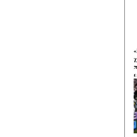
«
χ
π
ε