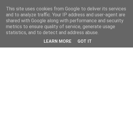
This site uses cookies from Google to deliver its services
and to analyze traffic. Your IP address and user-agent are
shared with Google along with performance and security
metrics to ensure quality of service, generate usage
statistics, and to detect and address abuse.
LEARN MORE
GOT IT