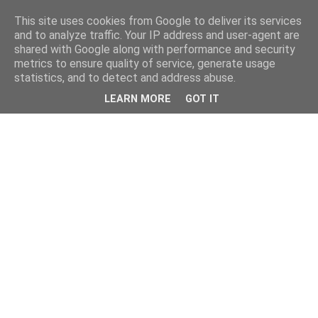
This site uses cookies from Google to deliver its services
and to analyze traffic. Your IP address and user-agent are
shared with Google along with performance and security
metrics to ensure quality of service, generate usage
statistics, and to detect and address abuse.
LEARN MORE
GOT IT