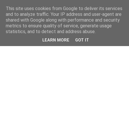
This site uses cookies from Google to deliver its services
and to analyze traffic. Your IP address and user-agent are
shared with Google along with performance and security
metrics to ensure quality of service, generate usage
statistics, and to detect and address abuse.
LEARN MORE
GOT IT