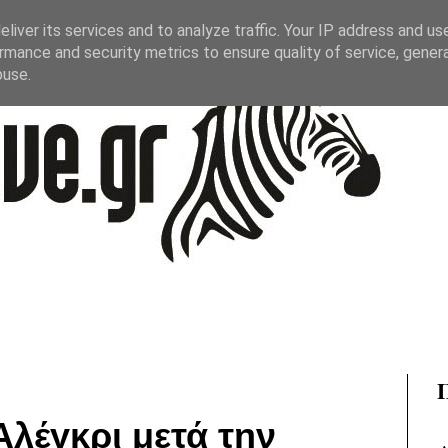
liver its services and to analyze traffic. Your IP address and us
rmance and security metrics to ensure quality of service, gene
buse.
Αλέγκρι μετά την