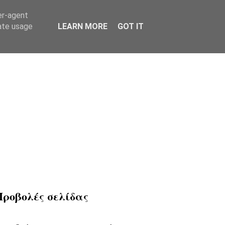
er-agent
rate usage
LEARN MORE
GOT IT
Προβολές σελίδας