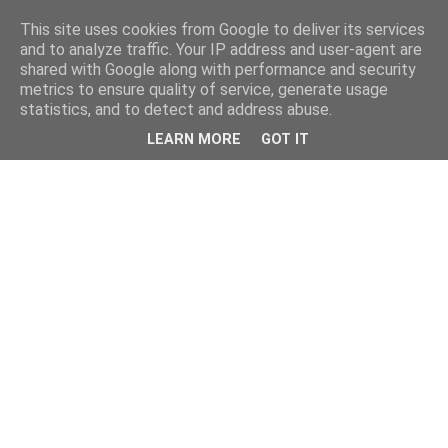
This site uses cookies from Google to deliver its services
and to analyze traffic. Your IP address and user-agent are
shared with Google along with performance and security
metrics to ensure quality of service, generate usage
statistics, and to detect and address abuse.
LEARN MORE
GOT IT