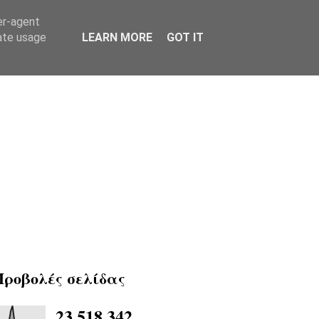
er-agent
rate usage
LEARN MORE
GOT IT
Προβολές σελίδας
23,518,342