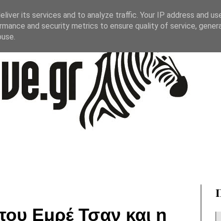
liver its services and to analyze traffic. Your IP address and us
rmance and security metrics to ensure quality of service, gene
buse.
ου Εμρέ Τσαν και η