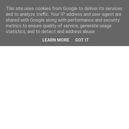
This site uses cookies from Google to deliver its services
and to analyze traffic. Your IP address and user-agent are
shared with Google along with performance and security
metrics to ensure quality of service, generate usage
statistics, and to detect and address abuse.
LEARN MORE
GOT IT