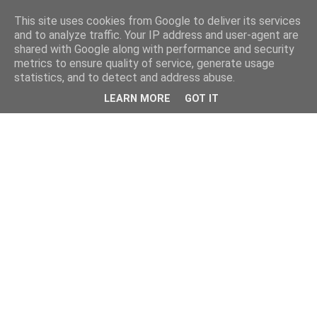
This site uses cookies from Google to deliver its services
and to analyze traffic. Your IP address and user-agent are
shared with Google along with performance and security
metrics to ensure quality of service, generate usage
statistics, and to detect and address abuse.
LEARN MORE
GOT IT