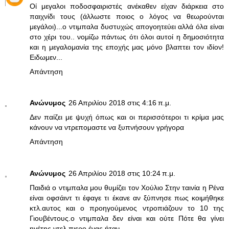
Οί μεγαλοι ποδοσφαιριστές ανέκαθεν είχαν διάρκεια στο
παιχνίδι τους (άλλωστε ποιος ο λόγος να θεωρούνται
μεγάλοι)...ο ντιμπαλα δυστυχώς απογοητεύει αλλά όλα είναι
στο χέρι του.. νομίζω πάντως ότι όλοι αυτοί η δημοσιότητα
και η μεγαλομανία της εποχής μας μόνο βλαπτει τον ιδίον!
Ειδωμεν...
Απάντηση
Ανώνυμος
26 Απριλίου 2018 στις 4:16 π.μ.
Δεν παίζει με ψυχή όπως και οι περισσότεροι τι κρίμα μας
κάνουν να ντρεπομαστε να ξυπνήσουν γρήγορα
Απάντηση
Ανώνυμος
26 Απριλίου 2018 στις 10:24 π.μ.
Παιδιά ο ντιμπαλα μου θυμίζει τον Χούλιο Στην ταινία η Ρένα
είναι οφσάιντ τι έφαγε τι έκανε αν ξύπνησε πως κοιμήθηκε
κτλ.αυτος και ο προηγούμενος ντροπιάζουν το 10 της
Γιουβέντους.ο ντιμπαλα δεν είναι και ούτε Πότε θα γίνει
ηγέτης.ντελ πιερο ένας ήταν .