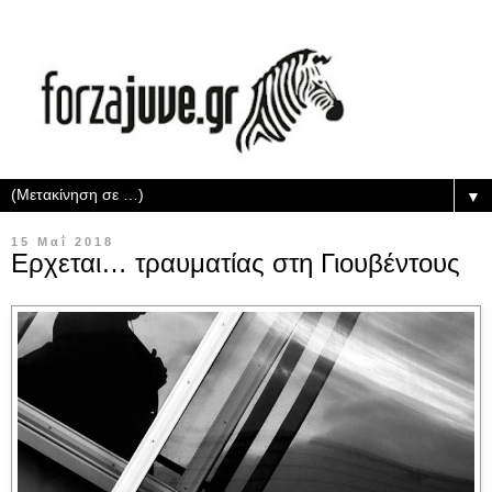
▼
15 Μαΐ 2018
Ερχεται… τραυματίας στη Γιουβέντους