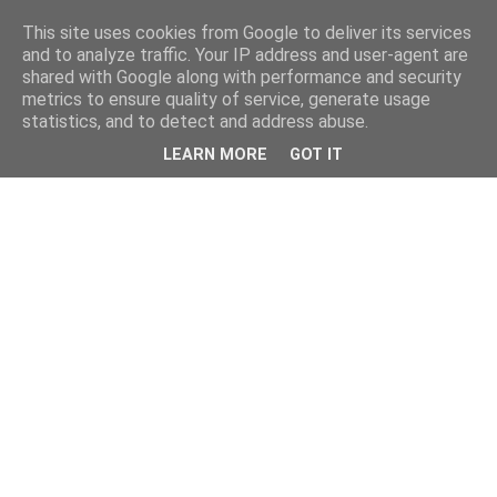
This site uses cookies from Google to deliver its services
and to analyze traffic. Your IP address and user-agent are
shared with Google along with performance and security
metrics to ensure quality of service, generate usage
statistics, and to detect and address abuse.
LEARN MORE
GOT IT