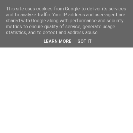
This site uses cookies from Google to deliver its services
and to analyze traffic. Your IP address and user-agent are
shared with Google along with performance and security
metrics to ensure quality of service, generate usage
statistics, and to detect and address abuse.
LEARN MORE
GOT IT