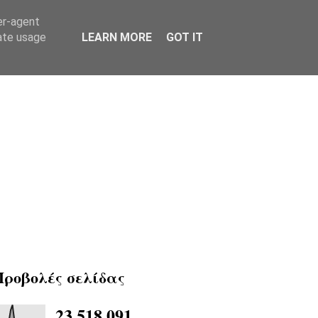
er-agent
rate usage
LEARN MORE
GOT IT
Προβολές σελίδας
23,518,091