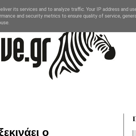
liver its services and to analyze traffic. Your IP address and us
rmance and security metrics to ensure quality of service, gene
buse.
ξεκινάει ο