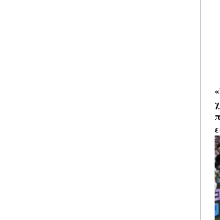
«
χ
π
ε