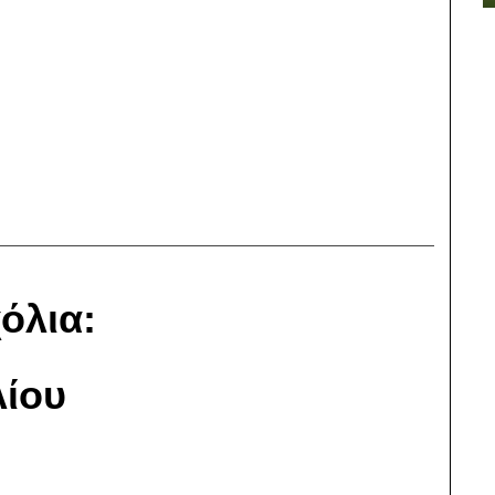
όλια:
ίου