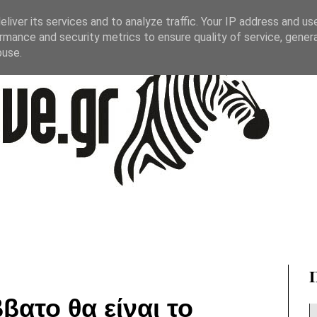
liver its services and to analyze traffic. Your IP address and us
rmance and security metrics to ensure quality of service, gene
buse.
ατο θα είναι το