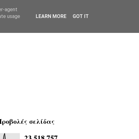
er-agent
rate usage
LEARN MORE
GOT IT
Προβολές σελίδας
23,518,757