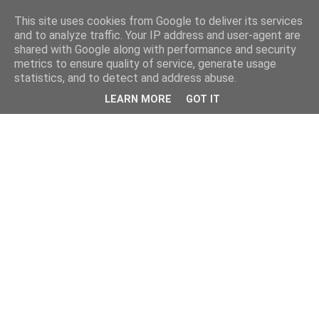
This site uses cookies from Google to deliver its services
and to analyze traffic. Your IP address and user-agent are
shared with Google along with performance and security
metrics to ensure quality of service, generate usage
statistics, and to detect and address abuse.
LEARN MORE
GOT IT