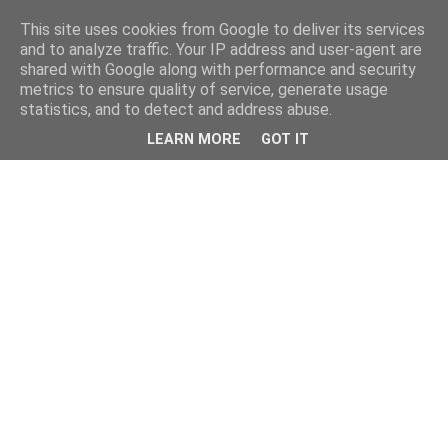
This site uses cookies from Google to deliver its services
and to analyze traffic. Your IP address and user-agent are
shared with Google along with performance and security
metrics to ensure quality of service, generate usage
statistics, and to detect and address abuse.
LEARN MORE
GOT IT