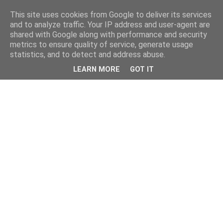
This site uses cookies from Google to deliver its services
and to analyze traffic. Your IP address and user-agent are
shared with Google along with performance and security
metrics to ensure quality of service, generate usage
statistics, and to detect and address abuse.
LEARN MORE
GOT IT