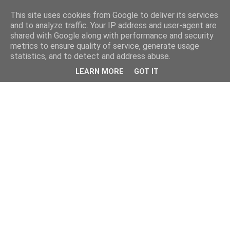
This site uses cookies from Google to deliver its services
and to analyze traffic. Your IP address and user-agent are
shared with Google along with performance and security
metrics to ensure quality of service, generate usage
statistics, and to detect and address abuse.
LEARN MORE
GOT IT