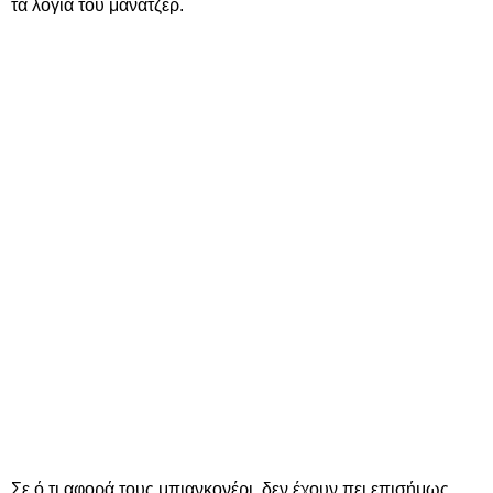
τα λόγια του μάνατζερ.
Σε ό,τι αφορά τους μπιανκονέρι, δεν έχουν πει επισήμως