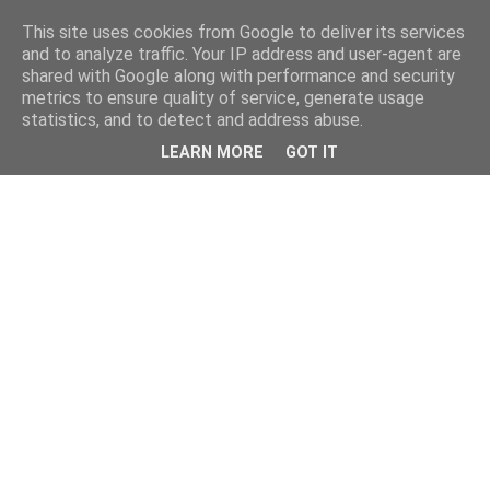
This site uses cookies from Google to deliver its services
and to analyze traffic. Your IP address and user-agent are
shared with Google along with performance and security
metrics to ensure quality of service, generate usage
statistics, and to detect and address abuse.
LEARN MORE
GOT IT