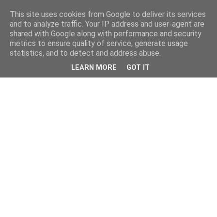
This site uses cookies from Google to deliver its services
and to analyze traffic. Your IP address and user-agent are
shared with Google along with performance and security
metrics to ensure quality of service, generate usage
statistics, and to detect and address abuse.
LEARN MORE
GOT IT