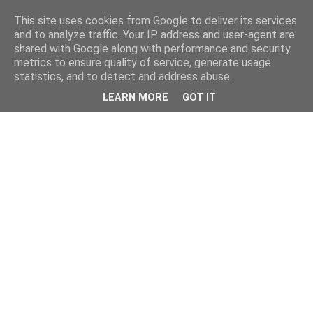
This site uses cookies from Google to deliver its services
and to analyze traffic. Your IP address and user-agent are
shared with Google along with performance and security
metrics to ensure quality of service, generate usage
statistics, and to detect and address abuse.
LEARN MORE
GOT IT