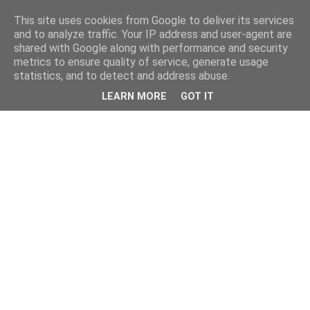
This site uses cookies from Google to deliver its services
and to analyze traffic. Your IP address and user-agent are
shared with Google along with performance and security
metrics to ensure quality of service, generate usage
statistics, and to detect and address abuse.
LEARN MORE
GOT IT