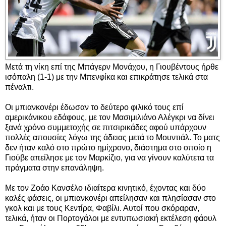
Μετά τη νίκη επί της Μπάγερν Μονάχου, η Γιουβέντους ήρθε
ισόπαλη (1-1) με την Μπενφίκα και επικράτησε τελικά στα
πέναλτι.
Οι μπιανκονέρι έδωσαν το δεύτερο φιλικό τους επί
αμερικάνικου εδάφους, με τον Μασιμιλιάνο Αλέγκρι να δίνει
ξανά χρόνο συμμετοχής σε πιτσιρικάδες αφού υπάρχουν
πολλές απουσίες λόγω της άδειας μετά το Μουντιάλ. Το ματς
δεν ήταν καλό στο πρώτο ημίχρονο, διάστημα στο οποίο η
Γιούβε απείλησε με τον Μαρκίζιο, για να γίνουν καλύτετα τα
πράγματα στην επανάληψη.
Με τον Ζοάο Κανσέλο ιδιαίτερα κινητικό, έχοντας και δύο
καλές φάσεις, οι μπιανκονέρι απείλησαν και πλησίασαν στο
γκολ και με τους Κεντίρα, Φαβίλι. Αυτοί που σκόραραν,
τελικά, ήταν οι Πορτογάλοι με εντυπωσιακή εκτέλεση φάουλ