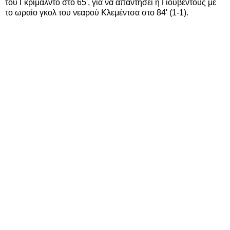
του Γκριμάλντο στο 65', για να απαντήσει η Γιουβέντους με
το ωραίο γκολ του νεαρού Κλεμέντσα στο 84' (1-1).