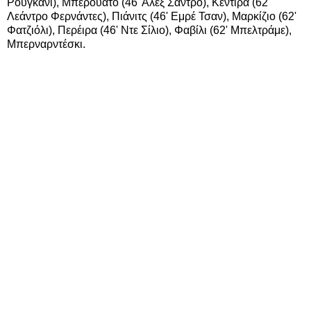
Ρουγκάνι), Μπερουάτο (46' Αλεξ Σάντρο), Κεντίρα (62'
Λεάντρο Φερνάντες), Πιάνιτς (46' Εμρέ Τσαν), Μαρκίζιο (62'
Φατζιόλι), Περέιρα (46' Ντε Σίλιο), Φαβίλι (62' Μπελτράμε),
Μπερναρντέσκι.