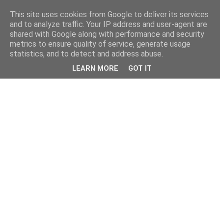
This site uses cookies from Google to deliver its services
and to analyze traffic. Your IP address and user-agent are
shared with Google along with performance and security
metrics to ensure quality of service, generate usage
statistics, and to detect and address abuse.
LEARN MORE
GOT IT