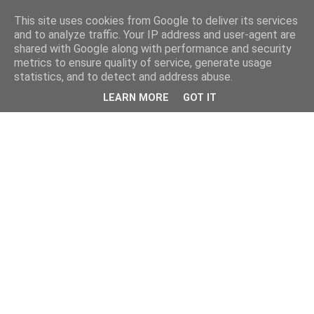
This site uses cookies from Google to deliver its services
and to analyze traffic. Your IP address and user-agent are
shared with Google along with performance and security
metrics to ensure quality of service, generate usage
statistics, and to detect and address abuse.
LEARN MORE
GOT IT