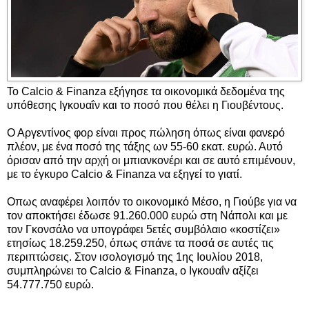
Το Calcio & Finanza εξήγησε τα οικονομικά δεδομένα της
υπόθεσης Ιγκουαΐν και το ποσό που θέλει η Γιουβέντους.
Ο Αργεντίνος φορ είναι προς πώληση όπως είναι φανερό
πλέον, με ένα ποσό της τάξης ων 55-60 εκατ. ευρώ. Αυτό
όρισαν από την αρχή οι μπιανκονέρι και σε αυτό επιμένουν,
με το έγκυρο Calcio & Finanza να εξηγεί το γιατί.
Οπως αναφέρει λοιπόν το οικονομικό Μέσο, η Γιούβε για να
τον αποκτήσει έδωσε 91.260.000 ευρώ στη Νάπολι και με
τον Γκονσάλο να υπογράφει 5ετές συμβόλαιο «κοστίζει»
ετησίως 18.259.250, όπως σπάνε τα ποσά σε αυτές τις
περιπτώσεις. Στον ισολογισμό της 1ης Ιουλίου 2018,
συμπληρώνει το Calcio & Finanza, ο Ιγκουαΐν αξίζει
54.777.750 ευρώ.