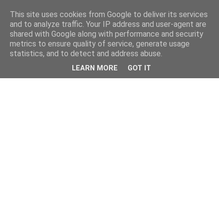
This site uses cookies from Google to deliver its services
and to analyze traffic. Your IP address and user-agent are
shared with Google along with performance and security
metrics to ensure quality of service, generate usage
statistics, and to detect and address abuse.
LEARN MORE
GOT IT