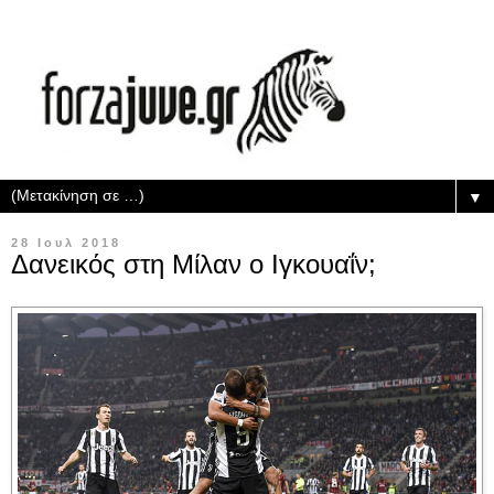
▼
28 Ιουλ 2018
Δανεικός στη Μίλαν ο Ιγκουαΐν;