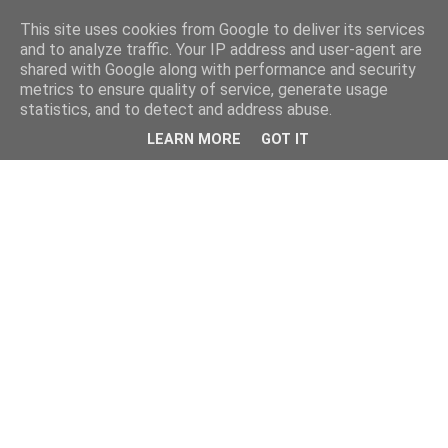
This site uses cookies from Google to deliver its services
and to analyze traffic. Your IP address and user-agent are
shared with Google along with performance and security
metrics to ensure quality of service, generate usage
statistics, and to detect and address abuse.
LEARN MORE
GOT IT