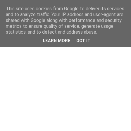
This site uses cookies from Google to deliver its services
and to analyze traffic. Your IP address and user-agent are
shared with Google along with performance and security
metrics to ensure quality of service, generate usage
statistics, and to detect and address abuse.
LEARN MORE
GOT IT