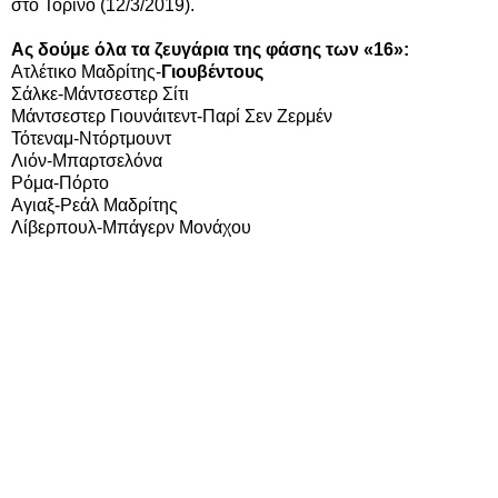
στο Τορίνο (12/3/2019).
Ας δούμε όλα τα ζευγάρια της φάσης των «16»:
Ατλέτικο Μαδρίτης-
Γιουβέντους
Σάλκε-Μάντσεστερ Σίτι
Μάντσεστερ Γιουνάιτεντ-Παρί Σεν Ζερμέν
Τότεναμ-Ντόρτμουντ
Λιόν-Μπαρτσελόνα
Ρόμα-Πόρτο
Αγιαξ-Ρεάλ Μαδρίτης
Λίβερπουλ-Μπάγερν Μονάχου