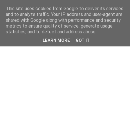
This site uses cookies from Google to deliver its services
and to analyze traffic. Your IP address and user-agent are
shared with Google along with performance and security
metrics to ensure quality of service, generate usage
statistics, and to detect and address abuse.
LEARN MORE
GOT IT