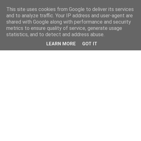
This site uses cookies from Google to deliver its services
and to analyze traffic. Your IP address and user-agent are
shared with Google along with performance and security
metrics to ensure quality of service, generate usage
statistics, and to detect and address abuse.
LEARN MORE
GOT IT