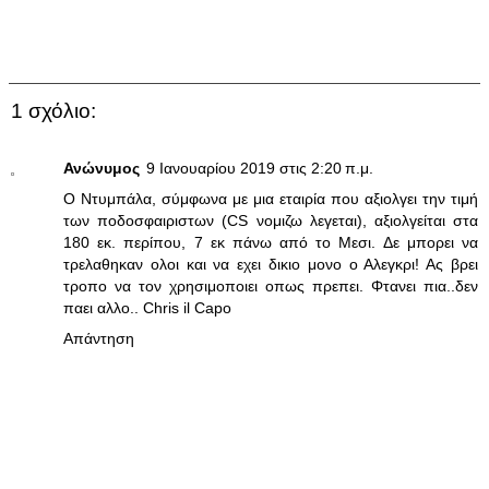
1 σχόλιο:
Ανώνυμος
9 Ιανουαρίου 2019 στις 2:20 π.μ.
Ο Ντυμπάλα, σύμφωνα με μια εταιρία που αξιολγει την τιμή
των ποδοσφαιριστων (CS νομιζω λεγεται), αξιολγείται στα
180 εκ. περίπου, 7 εκ πάνω από το Μεσι. Δε μπορει να
τρελαθηκαν ολοι και να εχει δικιο μονο ο Αλεγκρι! Ας βρει
τροπο να τον χρησιμοποιει οπως πρεπει. Φτανει πια..δεν
παει αλλο.. Chris il Capo
Απάντηση