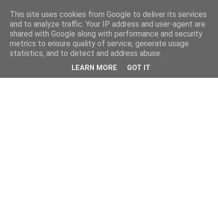
This site uses cookies from Google to deliver its services
and to analyze traffic. Your IP address and user-agent are
shared with Google along with performance and security
metrics to ensure quality of service, generate usage
statistics, and to detect and address abuse.
LEARN MORE
GOT IT