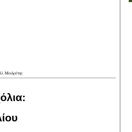
άλ Μαδρίτης
όλια:
ίου