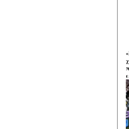
«
χ
π
ε