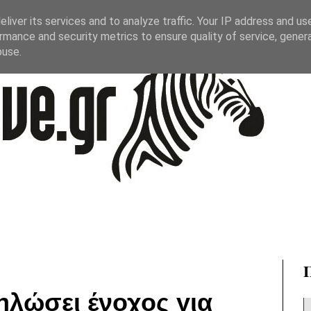
liver its services and to analyze traffic. Your IP address and us
rmance and security metrics to ensure quality of service, gene
buse.
ηλώσει ένοχος για