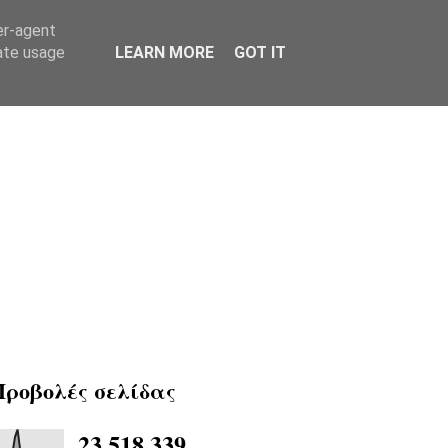
er-agent
rate usage
LEARN MORE
GOT IT
Προβολές σελίδας
23,518,339