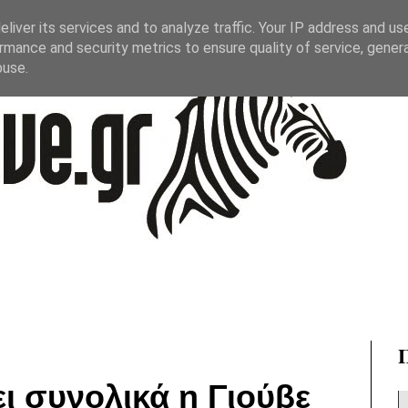
liver its services and to analyze traffic. Your IP address and us
rmance and security metrics to ensure quality of service, gene
buse.
ι συνολικά η Γιούβε