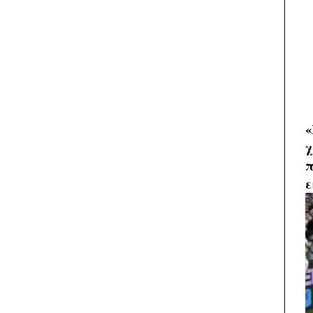
«
χ
π
ε