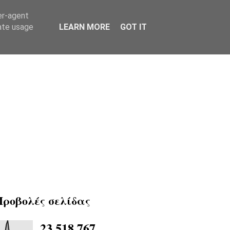
er-agent
rate usage
LEARN MORE
GOT IT
Προβολές σελίδας
23,518,767