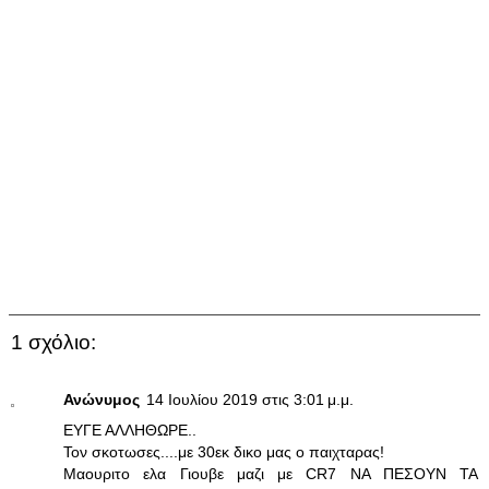
1 σχόλιο:
Ανώνυμος
14 Ιουλίου 2019 στις 3:01 μ.μ.
ΕΥΓΕ ΑΛΛΗΘΩΡΕ..
Τον σκοτωσες....με 30εκ δικο μας ο παιχταρας!
Μαουριτο ελα Γιουβε μαζι με CR7 ΝΑ ΠΕΣΟΥΝ ΤΑ