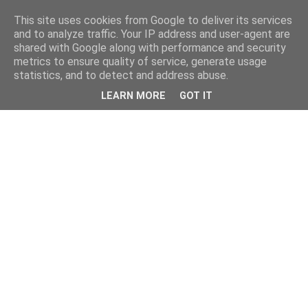
This site uses cookies from Google to deliver its services
and to analyze traffic. Your IP address and user-agent are
shared with Google along with performance and security
metrics to ensure quality of service, generate usage
statistics, and to detect and address abuse.
LEARN MORE
GOT IT