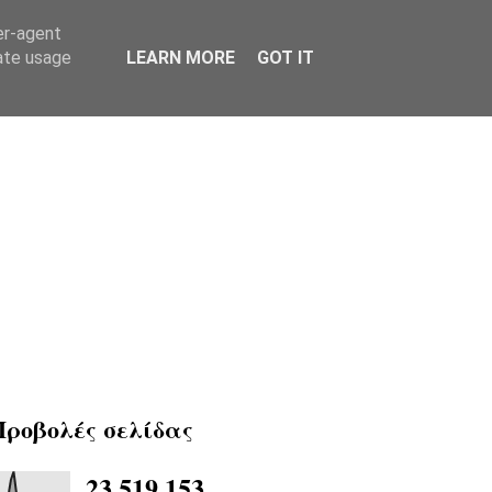
er-agent
rate usage
LEARN MORE
GOT IT
Προβολές σελίδας
23,519,153