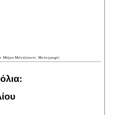
τ
,
Μάριο Μάντζουκιτς
,
Μεταγραφές
όλια:
ίου