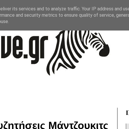
liver its services and to analyze traffic. Your IP address and us
rmance and security metrics to ensure quality of service, gene
buse.
ζητήσεις Μάντζουκιτς