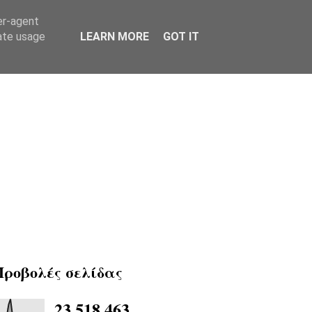
er-agent
rate usage
LEARN MORE
GOT IT
Προβολές σελίδας
23,518,463