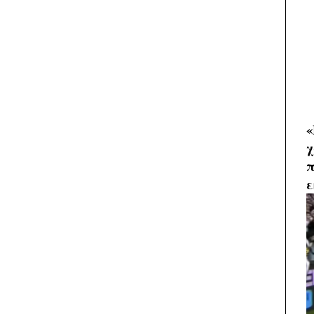
«
χ
π
ε