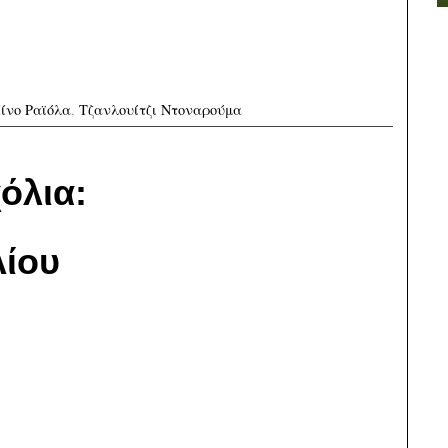
ίνο Ραϊόλα
,
Τζανλουίτζι Ντοναρούμα
όλια:
ίου