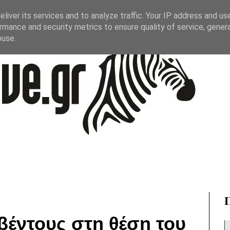
liver its services and to analyze traffic. Your IP address and us
rmance and security metrics to ensure quality of service, gene
buse.
υβέντους στη θέση του