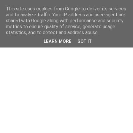
This site uses cookies from Google to deliver its services
and to analyze traffic. Your IP address and user-agent are
shared with Google along with performance and security
metrics to ensure quality of service, generate usage
statistics, and to detect and address abuse.
LEARN MORE
GOT IT