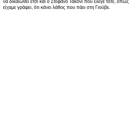
να δικαιωθεί έτσι και ο Στέφανο Τακόνι που έλεγε τότε, όπως
είχαμε γράψει, ότι κάνει λάθος που πάει στη Γιούβε.