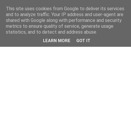
This site uses cookies from Google to deliver its services
and to analyze traffic. Your IP address and user-agent are
shared with Google along with performance and security
metrics to ensure quality of service, generate usage
statistics, and to detect and address abuse.
LEARN MORE
GOT IT