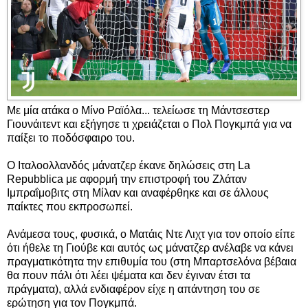
Με μία ατάκα ο Μίνο Ραϊόλα... τελείωσε τη Μάντσεστερ
Γιουνάιτεντ και εξήγησε τι χρειάζεται ο Πολ Πογκμπά για να
παίξει το ποδόσφαιρο του.
Ο Ιταλοολλανδός μάνατζερ έκανε δηλώσεις στη La
Repubblica με αφορμή την επιστροφή του Ζλάταν
Ιμπραΐμοβιτς στη Μίλαν και αναφέρθηκε και σε άλλους
παίκτες που εκπροσωπεί.
Ανάμεσα τους, φυσικά, ο Ματάις Ντε Λιχτ για τον οποίο είπε
ότι ήθελε τη Γιούβε και αυτός ως μάνατζερ ανέλαβε να κάνει
πραγματικότητα την επιθυμία του (στη Μπαρτσελόνα βέβαια
θα πουν πάλι ότι λέει ψέματα και δεν έγιναν έτσι τα
πράγματα), αλλά ενδιαφέρον είχε η απάντηση του σε
ερώτηση για τον Πογκμπά.