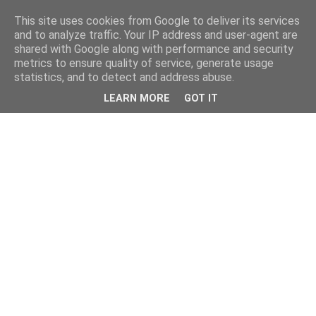
This site uses cookies from Google to deliver its services
and to analyze traffic. Your IP address and user-agent are
shared with Google along with performance and security
metrics to ensure quality of service, generate usage
statistics, and to detect and address abuse.
LEARN MORE
GOT IT