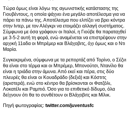
Τώρα όμως είναι λόγω της αγωνιστικής κατάστασης της
Γιουβέντους, η οποία ψάχνει ένα μεγάλο αποτέλεσμα για να
πάρει τα πάνω της. Αποτέλεσμα που ελπίζει να βρει κόντρα
στην Ιντερ, με τον Αλέγκρι να ετοιμάζει αλλαγή συστήματος.
Σύμφωνα με όσα γράφουν οι Ιταλοί, η Γιούβε θα παραταχθεί
με 3-5-2 αυτή τη φορά, ενώ αναμένεται να επιστρέψουν στην
αρχική 11αδα οι Μπρέμερ και Βλάχοβιτς, όχι όμως και ο Ντι
Μαρία.
Συγκεκριμένα, σύμφωνα με τα ρεπορτάζ από Τορίνο, ο Σέζνι
θα είναι στο τέρμα και οι Μπρέμερ, Μπονούτσι, Ντανίλο θα
είναι η τριάδα στην άμυνα. Από εκεί και πέρα, στις δύο
πλευρές θα είναι οι Κουαδράδο (δεξιά) και Κόστιτς
(αριστερά), ενώ στο κέντρο θα βρίσκονται οι Φατζόλι,
Λοκατέλι και Ραμπιό. Όσο για το επιθετικό δίδυμο, όλα
δείχνουν ότι θα το συνθέτουν οι Βλάχοβιτς και Μίλικ.
Πηγή φωτογραφίας:
twitter.com/juventusfc