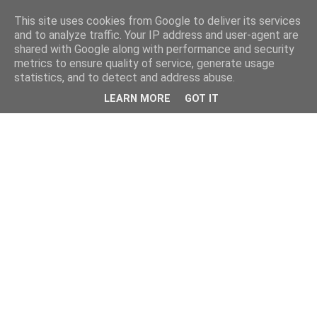
This site uses cookies from Google to deliver its services
and to analyze traffic. Your IP address and user-agent are
shared with Google along with performance and security
metrics to ensure quality of service, generate usage
statistics, and to detect and address abuse.
LEARN MORE
GOT IT