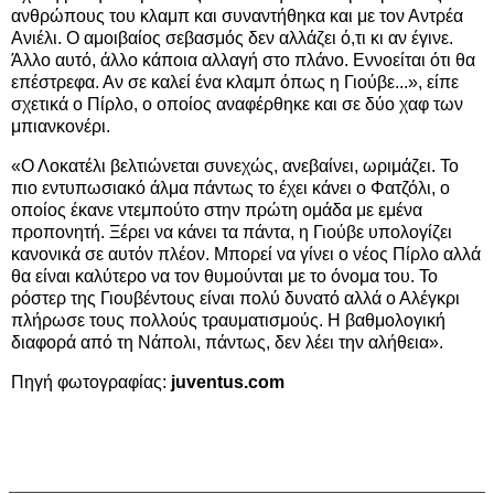
ανθρώπους του κλαμπ και συναντήθηκα και με τον Αντρέα
Ανιέλι. Ο αμοιβαίος σεβασμός δεν αλλάζει ό,τι κι αν έγινε.
Άλλο αυτό, άλλο κάποια αλλαγή στο πλάνο. Εννοείται ότι θα
επέστρεφα. Αν σε καλεί ένα κλαμπ όπως η Γιούβε...», είπε
σχετικά ο Πίρλο, ο οποίος αναφέρθηκε και σε δύο χαφ των
μπιανκονέρι.
«Ο Λοκατέλι βελτιώνεται συνεχώς, ανεβαίνει, ωριμάζει. Το
πιο εντυπωσιακό άλμα πάντως το έχει κάνει ο Φατζόλι, ο
οποίος έκανε ντεμπούτο στην πρώτη ομάδα με εμένα
προπονητή. Ξέρει να κάνει τα πάντα, η Γιούβε υπολογίζει
κανονικά σε αυτόν πλέον. Μπορεί να γίνει ο νέος Πίρλο αλλά
θα είναι καλύτερο να τον θυμούνται με το όνομα του. Το
ρόστερ της Γιουβέντους είναι πολύ δυνατό αλλά ο Αλέγκρι
πλήρωσε τους πολλούς τραυματισμούς. Η βαθμολογική
διαφορά από τη Νάπολι, πάντως, δεν λέει την αλήθεια».
Πηγή φωτογραφίας:
juventus.com