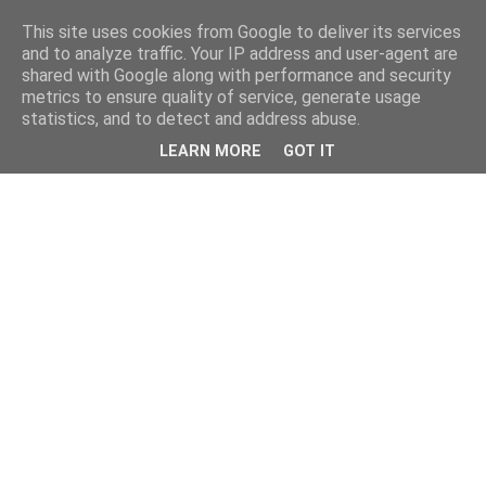
This site uses cookies from Google to deliver its services
and to analyze traffic. Your IP address and user-agent are
shared with Google along with performance and security
metrics to ensure quality of service, generate usage
statistics, and to detect and address abuse.
LEARN MORE
GOT IT