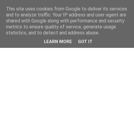
This site uses cookies from Google to deliver its services
and to analyze traffic. Your IP address and user-agent are
shared with Google along with performance and security
metrics to ensure quality of service, generate usage
statistics, and to detect and address abuse.
LEARN MORE
GOT IT