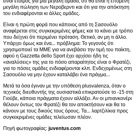
είναι έτοιμος για μια μεγάλη ομάδα, ότι θα είναι η επόμενη
μεγάλη πώληση των Νεροβερντι και ότι για την απόκτηση
του ενδιαφέρονται κι άλλες ομάδες.
Είναι η πρώτη φορά που κάποιος από τη Σασουόλο
αναφέρεται στις συγκεκριμένες φήμες και το κάνει με τρόπο
που δείχνει ότι περιμένει πρόταση. Θετικό, αν μη τι άλλο.
Υπάρχει όμως και ένα... πρόβλημα: Το γεγονός ότι
χρησιμοποιεί τα ΜΜΕ για να ανεβάσει την τιμή του παίκτη,
αφού η Gazzetta dello Sport έχει αρχίσει ήδη τις
«αναλύσεις» της για το πόσο απαραίτητος είναι ο Φρατέζι,
για το πόσες ομάδες ενδιαφέρονται κλπ. Ενδεχομένως στη
Σασουόλο να μην έχουν καταλάβει ένα πράγμα...
Μετά τα όσα έγιναν με την υπόθεση plusvalenza, όταν ο
τεχνικός διευθυντής της ουσιαστικά επικρατούσε το -15 στη
Γιούβε, κάποια πράγματα έχουν αλλάξει. Αν οι μπιανκονέρι
θέλουν όντως τον Φρατέζι θα τον αποκτήσουν και θα το
κάνουν με τους δικούς τους όρους. Τα... λαρτζιλίκια προς
συγκεκριμένες ομάδες τελείωσαν πλέον.
Πηγή φωτογραφίας:
juventus.com