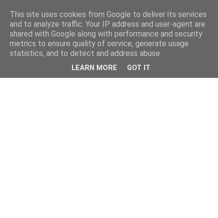
This site uses cookies from Google to deliver its services
and to analyze traffic. Your IP address and user-agent are
shared with Google along with performance and security
metrics to ensure quality of service, generate usage
statistics, and to detect and address abuse.
LEARN MORE
GOT IT