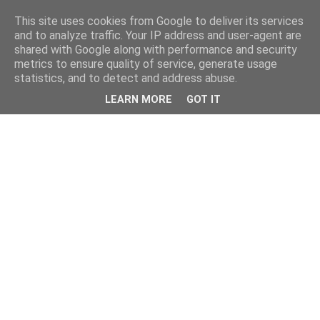
This site uses cookies from Google to deliver its services
and to analyze traffic. Your IP address and user-agent are
shared with Google along with performance and security
metrics to ensure quality of service, generate usage
statistics, and to detect and address abuse.
LEARN MORE
GOT IT