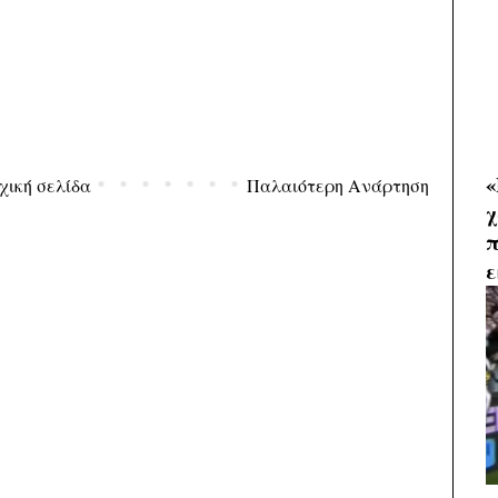
«
χική σελίδα
Παλαιότερη Ανάρτηση
χ
π
ε