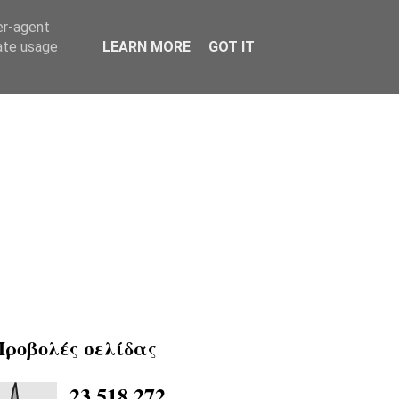
er-agent
rate usage
LEARN MORE
GOT IT
Προβολές σελίδας
23,518,272