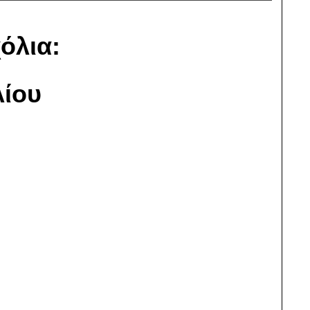
όλια:
ίου