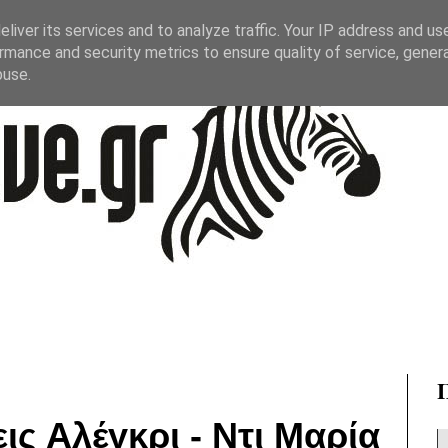
liver its services and to analyze traffic. Your IP address and us
rmance and security metrics to ensure quality of service, gene
buse.
ις Αλέγκρι - Ντι Μαρία