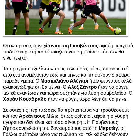
Οι ανατροπές συνεχίζονται στη
Γιουβέντους
αφού μια αγορά
ποδοσφαιριστή που έμοιαζε σίγουρη, φαίνεται ότι δεν θα
γίνει τελικά.
Τα πράγματα εξελίσσονται τις τελευταίες μέρες διαφορετικά
από ό,τι αναμένονταν εδώ και μήνες και υπάρχουν διάφορα
παραδείγματα. Ο
Μασιμιλιάνο Αλέγκρι
ήταν φευγατος αλλά
ανακοινώθηκε ότι θα μείνει. Ο
Αλεξ Σάντρο
ήταν να φύγει,
τελικά ανανέωσε και τώρα συζητάνε για λύση συμβολαίου. Ο
Χουάν Κουαδράδο
ήταν να φύγει, τώρα λένε ότι θα μείνει.
Σε αυτές τις περιπτώσεις θα πρέπει τώρα να προσθέσουμε
και τον
Αρκάντιους Μίλικ
, όπως φαίνεται, αφού η σίγουρη
αγορά του δεν είναι και τόσο σίγουρη... Η Γιουβέντους
ζήτησε ανανέωση του δανεισμού του από τη
Μαρσέιγ
, οι
Γάλλοι συζητάνε μόνο για πώληση και τελικά όλα δείχνουν