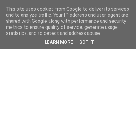
This site uses cookies from Google to deliver its services
and to analyze traffic. Your IP address and user-agent are
shared with Google along with performance and security
metrics to ensure quality of service, generate usage
statistics, and to detect and address abuse.
LEARN MORE
GOT IT