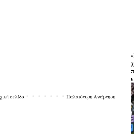
«
χ
π
ε
χική σελίδα
Παλαιότερη Ανάρτηση