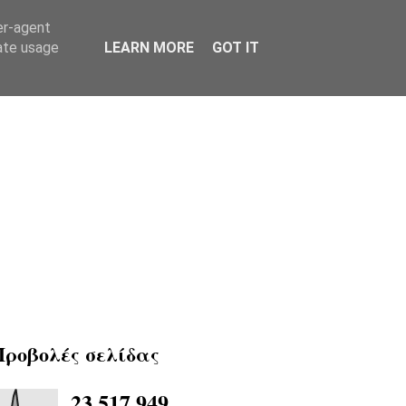
er-agent
rate usage
LEARN MORE
GOT IT
Προβολές σελίδας
23,517,949