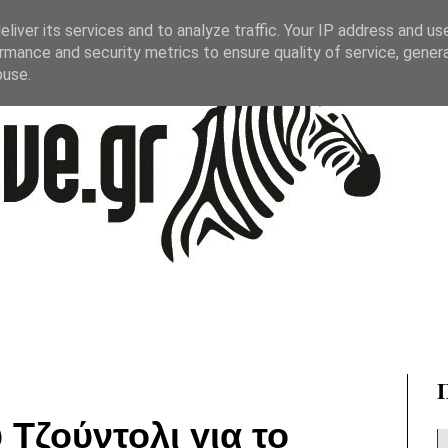
liver its services and to analyze traffic. Your IP address and us
rmance and security metrics to ensure quality of service, gene
buse.
 Τζούντολι για το