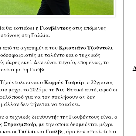
Γιουβέντους
ία θα εστιάσει η
στις επόμενες
 στόχους στη Γαλλία.
Κριστιάνο Τζούντολι
αι από τα αγαπημένα του
οδοσφαιριστές με ταλέντο και ο τεχνικός
ς άκρες εκεί. Δεν είναι τυχαίο, επομένως, το
ονται με τη Γιούβε.
Κεφρέν Τουράμ
 Τζούντολι είναι ο
, ο 22χρονος
Νις
λαιο μέχρι το 2025 με τη
. Θετικό αυτό, αφού οι
ρελό ποσό για να τον πουλήσουν αν δεν
 μάλλον δεν ψήνεται να το κάνει.
ου ο τεχνικός διευθυντής της Γιουβέντους είναι ο
Στρασμπούρ
ης
, με την οποία δεσμεύεται μέχρι
Τσέλσι
Γουλβς
ι και οι
και
, άρα δεν αποκλείεται