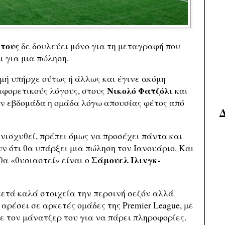
ντους
δε δουλεύει μόνο για τη μεταγραφή που
ι για μια πώληση.
μή υπήρχε ούτως ή άλλως και έγινε ακόμη
Νικολό Φατζόλι
ιαφορετικούς λόγους, στους
και
την εβδομάδα η ομάδα λόγω απουσίας φέτος από
ενισχυθεί, πρέπει όμως να προσέχει πάντα και
υν ότι θα υπάρξει μια πώληση τον Ιανουάριο. Και
Σάμουελ Ιλινγκ-
θα «θυσιαστεί» είναι ο
ετά καλά στοιχεία την περσινή σεζόν αλλά
 αρέσει σε αρκετές ομάδες της Premier League, με
με τον μάνατζερ του για να πάρει πληροφορίες.