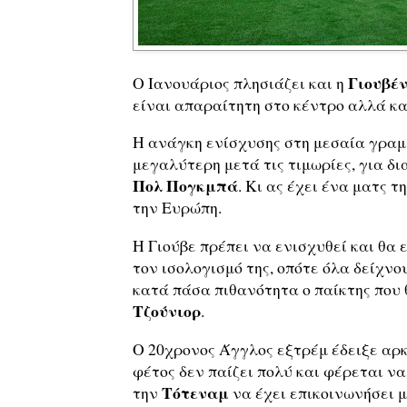
Γιουβέ
Ο Ιανουάριος πλησιάζει και η
είναι απαραίτητη στο κέντρο αλλά κα
Η ανάγκη ενίσχυσης στη μεσαία γραμ
μεγαλύτερη μετά τις τιμωρίες, για δ
Πολ Πογκμπά
. Κι ας έχει ένα ματς 
την Ευρώπη.
Η Γιούβε πρέπει να ενισχυθεί και θα 
τον ισολογισμό της, οπότε όλα δείχνο
κατά πάσα πιθανότητα ο παίκτης που 
Τζούνιορ
.
Ο 20χρονος Άγγλος εξτρέμ έδειξε αρκ
φέτος δεν παίζει πολύ και φέρεται να
Τότεναμ
την
να έχει επικοινωνήσει 