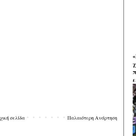
«
χ
π
ε
χική σελίδα
Παλαιότερη Ανάρτηση