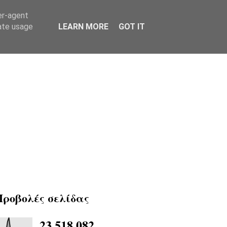
er-agent
rate usage
LEARN MORE
GOT IT
Προβολές σελίδας
23,518,082