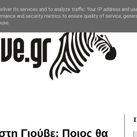
liver its services and to analyze traffic. Your IP address and us
rmance and security metrics to ensure quality of service, gene
buse.
τη Γιούβε: Ποιος θα