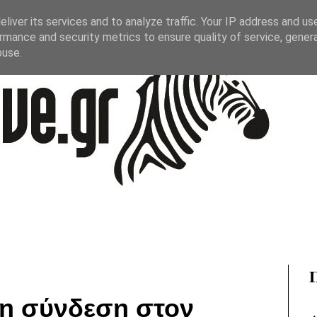
liver its services and to analyze traffic. Your IP address and us
rmance and security metrics to ensure quality of service, gene
buse.
τη σύνδεση στον