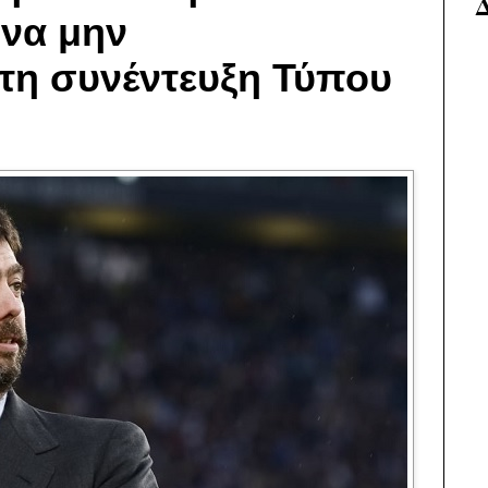
 να μην
τη συνέντευξη Τύπου