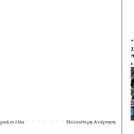
«
χ
π
ε
χική σελίδα
Παλαιότερη Ανάρτηση