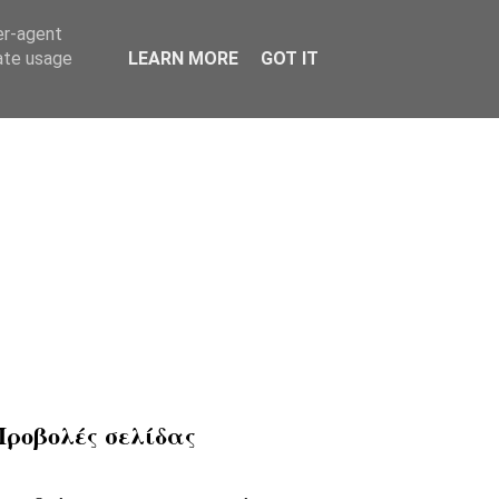
er-agent
rate usage
LEARN MORE
GOT IT
Προβολές σελίδας