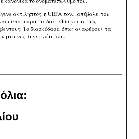
σε κανονικά το ονοματεπώνυμο του.
ινε αντιληπτός, η UEFA τον... απέβαλε, του
ι είναι μικρά παιδιά... Όσο για το πώς
υβέντους; Το διασκέδασε, όπως αναφέρουν τα
ινητό ενός συνεργάτη του.
όλια:
ίου