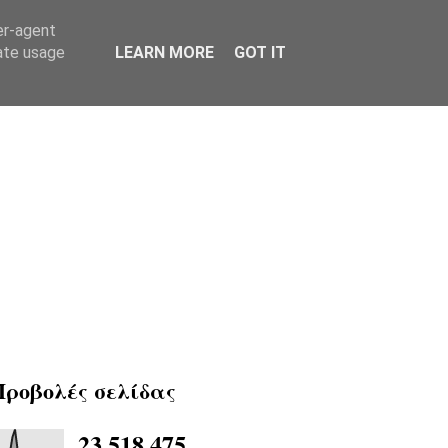
er-agent
rate usage
LEARN MORE
GOT IT
Προβολές σελίδας
23,518,475