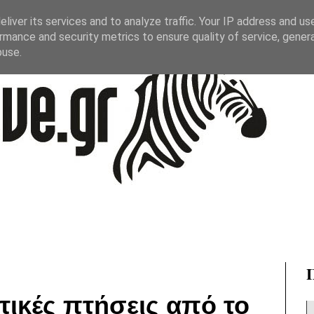
liver its services and to analyze traffic. Your IP address and us
rmance and security metrics to ensure quality of service, gene
buse.
τικές πτήσεις από το