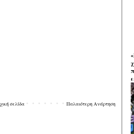
«
χ
π
ε
χική σελίδα
Παλαιότερη Ανάρτηση